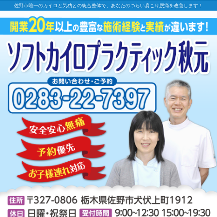
佐野市唯一のカイロと気功との統合整体で、あなたのつらい肩こり腰痛を改善します！