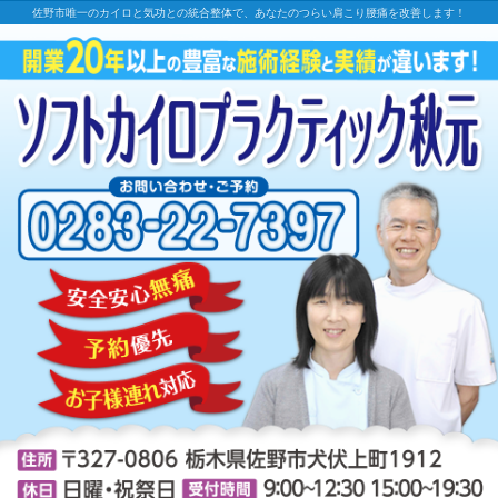
佐野市唯一のカイロと気功との統合整体で、あなたのつらい肩こり腰痛を改善します！